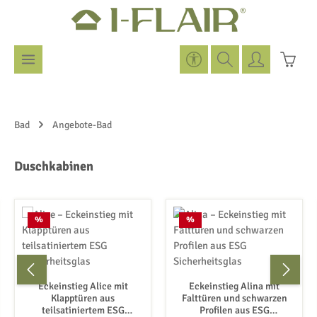
Zum Hauptinhalt springen
Werkzeugleiste anzeigen
Warenk
Bad
Angebote-Bad
Produktgalerie überspringen
Duschkabinen
Rabatt
Rabatt
%
%
Eckeinstieg Alice mit
Eckeinstieg Alina mit
Klapptüren aus
Falttüren und schwarzen
teilsatiniertem ESG
Profilen aus ESG