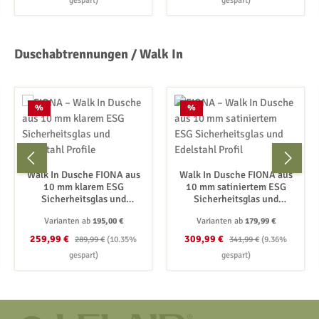
gespart)
gespart)
Produktgalerie überspringen
Duschabtrennungen / Walk In
Rabatt
Rabatt
%
%
Walk In Dusche FIONA aus
Walk In Dusche FIONA aus
10 mm klarem ESG
10 mm satiniertem ESG
Sicherheitsglas und
Sicherheitsglas und
Edelstahl Profile
Edelstahl Profil
Varianten ab
195,00 €
Varianten ab
179,99 €
Verkaufspreis:
Regulärer Preis:
Verkaufspreis:
Regulärer Preis:
259,99 €
309,99 €
289,99 €
(10.35%
341,99 €
(9.36%
gespart)
gespart)