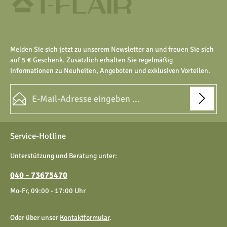
Melden Sie sich jetzt zu unserem Newsletter an und freuen Sie sich
auf 5 € Geschenk. Zusätzlich erhalten Sie regelmäßig
Informationen zu Neuheiten, Angeboten und exklusiven Vorteilen.
E-Mail-Adresse*
Datenschutz
Die mit einem Stern (*) markierten Felder sind Pflichtfelder.
Service-Hotline
Ich habe die
Datenschutzbestimmungen
zur Kenntnis
genommen und die
AGB
gelesen und bin mit ihnen
Unterstützung und Beratung unter:
einverstanden.
040 - 73675470
Mo-Fr, 09:00 - 17:00 Uhr
Oder über unser
Kontaktformular
.