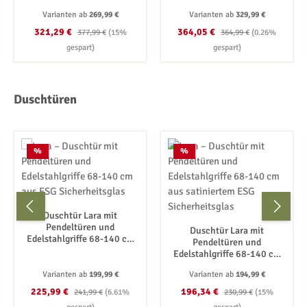
Sicherheitsglas
Sicherheitsglas
Varianten ab
269,99 €
Varianten ab
329,99 €
Verkaufspreis:
Regulärer Preis:
Verkaufspreis:
Regulärer Preis:
321,29 €
364,05 €
377,99 €
(15%
364,99 €
(0.26%
gespart)
gespart)
Produktgalerie überspringen
Duschtüren
Rabatt
Rabatt
%
%
Duschtür Lara mit
Pendeltüren und
Duschtür Lara mit
Edelstahlgriffe 68-140 cm
Pendeltüren und
aus ESG Sicherheitsglas
Edelstahlgriffe 68-140 cm
aus satiniertem ESG
Varianten ab
199,99 €
Varianten ab
194,99 €
Sicherheitsglas
Verkaufspreis:
Regulärer Preis:
Verkaufspreis:
Regulärer Preis:
225,99 €
196,34 €
241,99 €
(6.61%
230,99 €
(15%