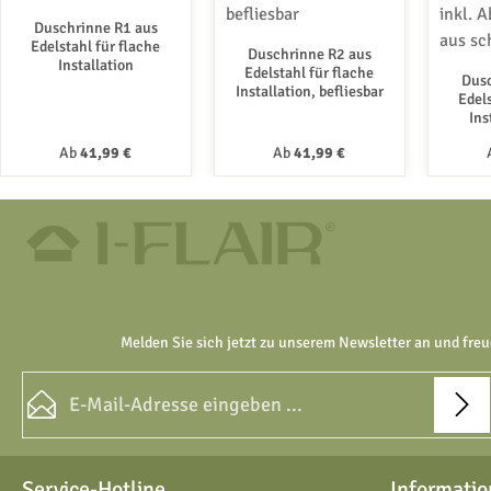
Duschrinne R1 aus
Edelstahl für flache
Duschrinne R2 aus
Installation
Edelstahl für flache
Dusc
Installation, befliesbar
Edels
Ins
Abl
Regulärer Preis:
Regulärer Preis:
Ab
41,99 €
Ab
41,99 €
sc
Melden Sie sich jetzt zu unserem Newsletter an und freu
E-Mail-Adresse*
Datenschutz
Die mit einem Stern (*) markierten Felder sind Pflichtfelder.
Service-Hotline
Informatio