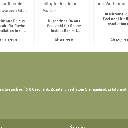
Duschrinne R
Edelstahl für 
hrinne R3 aus
Duschrinne R4 aus
Installation 
tahl für flache
Edelstahl für flache
Wellenmust
tallation inkl.
Installation mit
aufblende aus
griechischem Muster
Regulärer Preis:
Regulärer Preis:
Regulärer 
Ab
50,99 €
Ab
41,99 €
Ab
41,99 
hwarzem Glas
en Sie sich auf 5 € Geschenk. Zusätzlich erhalten Sie regelmäßig Informa
n
Service