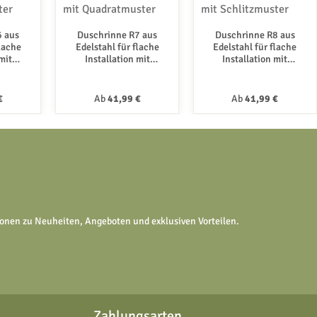
6 aus
Duschrinne R7 aus
Duschrinne R8 aus
flache
Edelstahl für flache
Edelstahl für flache
mit
Installation mit
Installation mit
er
Quadratmuster
Schlitzmuster
Preis:
Regulärer Preis:
Regulärer Preis:
€
Ab
41,99 €
Ab
41,99 €
tionen zu Neuheiten, Angeboten und exklusiven Vorteilen.
Zahlungsarten