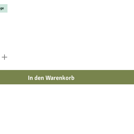
age
 den gewünschten Wert ein oder benutze die
In den Warenkorb