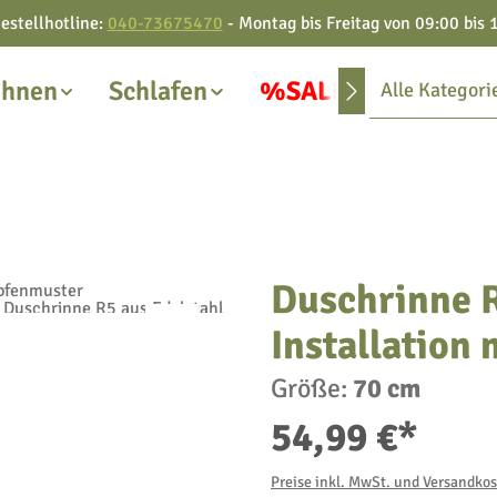
estellhotline:
040-73675470
- Montag bis Freitag von 09:00 bis 
hnen
Schlafen
%SALE%
Alle Kategori
Duschrinne R
Installation
Größe:
70 cm
54,99 €*
Preise inkl. MwSt. und Versandko