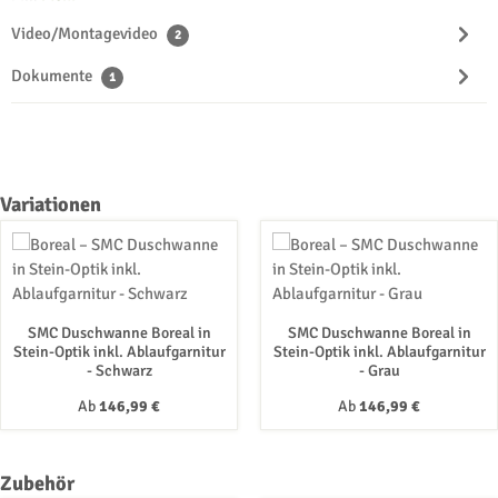
Video/Montagevideo
2
Dokumente
1
Produktgalerie überspringen
Variationen
SMC Duschwanne Boreal in
SMC Duschwanne Boreal in
Stein-Optik inkl. Ablaufgarnitur
Stein-Optik inkl. Ablaufgarnitur
- Schwarz
- Grau
Regulärer Preis:
Regulärer Preis:
Ab
146,99 €
Ab
146,99 €
Produktgalerie überspringen
Zubehör