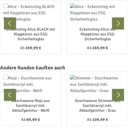
Eckeinstieg Alice BLACK mit
Eckeinstieg Alice mit
Klapptüren aus ESG
Klapptüren aus ESG
Sicherheitsglas
Sicherheitsglas
Regulärer Preis:
Regulärer Preis:
Ab
269,99 €
Ab
269,99 €
Produktgalerie überspringen
Andere Kunden kauften auch
Duschwanne Maja aus
Duschwanne Shimmer aus
Sanitäracryl inkl.
Sanitäracryl inkl.
Ablaufgarnitur - Weiß
Ablaufgarnitur - Grau
Regulärer Preis:
Regulärer Preis:
Ab
89,99 €
Ab
109,99 €