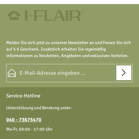
Melden Sie sich jetzt zu unserem Newsletter an und freuen Sie sich
auf 5 € Geschenk. Zusätzlich erhalten Sie regelmäßig
Informationen zu Neuheiten, Angeboten und exklusiven Vorteilen.
E-Mail-Adresse*
Datenschutz
Die mit einem Stern (*) markierten Felder sind Pflichtfelder.
Service-Hotline
Ich habe die
Datenschutzbestimmungen
zur Kenntnis
genommen und die
AGB
gelesen und bin mit ihnen
Unterstützung und Beratung unter:
einverstanden.
040 - 73675470
Mo-Fr, 09:00 - 17:00 Uhr