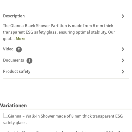
Description
The Gianna Black Shower Partition is made from 8 mm thick
transparent ESG safety glass, ensuring optimal stability. Our
goal…
More
Video
2
Documents
2
Product safety
Skip product gallery
Variationen