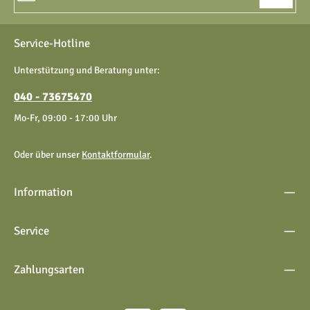
Datenschutz
Die mit einem Stern (*) markierten Felder sind Pflichtfelder.
Service-Hotline
Ich habe die
Datenschutzbestimmungen
zur Kenntnis
genommen und die
AGB
gelesen und bin mit ihnen
Unterstützung und Beratung unter:
einverstanden.
040 - 73675470
Mo-Fr, 09:00 - 17:00 Uhr
Oder über unser
Kontaktformular
.
Information
Service
Zahlungsarten