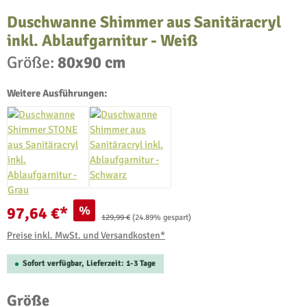
Duschwanne Shimmer aus Sanitäracryl
inkl. Ablaufgarnitur - Weiß
Größe:
80x90 cm
Weitere Ausführungen:
%
97,64 €*
Regulärer Preis:
129,99 €
(24.89% gespart)
Preise inkl. MwSt. und Versandkosten*
Sofort verfügbar, Lieferzeit: 1-3 Tage
auswählen
Größe