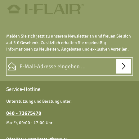
Melden Sie sich jetzt zu unserem Newsletter an und freuen Sie sich
auf 5 € Geschenk. Zusätzlich erhalten Sie regelmäßig
Informationen zu Neuheiten, Angeboten und exklusiven Vorteilen.
E-Mail-Adresse*
Datenschutz
Die mit einem Stern (*) markierten Felder sind Pflichtfelder.
Service-Hotline
Ich habe die
Datenschutzbestimmungen
zur Kenntnis
genommen und die
AGB
gelesen und bin mit ihnen
Unterstützung und Beratung unter:
einverstanden.
040 - 73675470
Mo-Fr, 09:00 - 17:00 Uhr