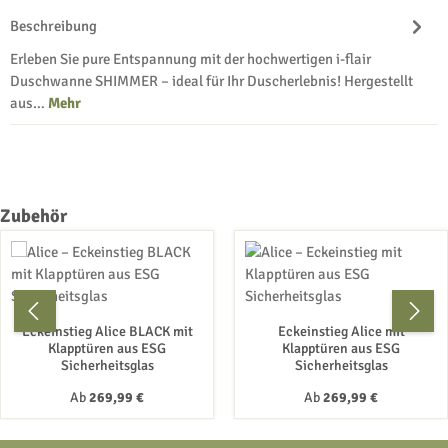
Beschreibung
Erleben Sie pure Entspannung mit der hochwertigen i-flair
Duschwanne SHIMMER – ideal für Ihr Duscherlebnis! Hergestellt
aus…
Mehr
Produktgalerie überspringen
Zubehör
Eckeinstieg Alice BLACK mit
Eckeinstieg Alice mit
Klapptüren aus ESG
Klapptüren aus ESG
Sicherheitsglas
Sicherheitsglas
Regulärer Preis:
Regulärer Preis:
Ab
269,99 €
Ab
269,99 €