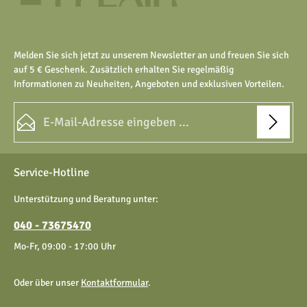
Melden Sie sich jetzt zu unserem Newsletter an und freuen Sie sich
auf 5 € Geschenk. Zusätzlich erhalten Sie regelmäßig
Informationen zu Neuheiten, Angeboten und exklusiven Vorteilen.
E-Mail-Adresse*
Datenschutz
Die mit einem Stern (*) markierten Felder sind Pflichtfelder.
Service-Hotline
Ich habe die
Datenschutzbestimmungen
zur Kenntnis
genommen und die
AGB
gelesen und bin mit ihnen
Unterstützung und Beratung unter:
einverstanden.
040 - 73675470
Mo-Fr, 09:00 - 17:00 Uhr
Oder über unser
Kontaktformular
.