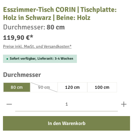
Esszimmer-Tisch CORIN | Tischplatte:
Holz in Schwarz | Beine: Holz
Durchmesser:
80 cm
119,90 €*
Preise inkl. MwSt. und Versandkosten*
Sofort verfügbar, Lieferzeit: 3-4 Wochen
auswählen
Durchmesser
80 cm
90 cm
120 cm
100 cm
(Diese Option ist zurzeit nicht verfügbar.)
Produkt Anzahl: Gib den gewünschten Wert ein oder benu
In den Warenkorb