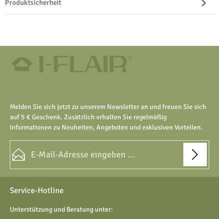
Produktsicherheit
Melden Sie sich jetzt zu unserem Newsletter an und freuen Sie sich
auf 5 € Geschenk. Zusätzlich erhalten Sie regelmäßig
Informationen zu Neuheiten, Angeboten und exklusiven Vorteilen.
E-Mail-Adresse*
Datenschutz
Die mit einem Stern (*) markierten Felder sind Pflichtfelder.
Service-Hotline
Ich habe die
Datenschutzbestimmungen
zur Kenntnis
genommen und die
AGB
gelesen und bin mit ihnen
Unterstützung und Beratung unter:
einverstanden.