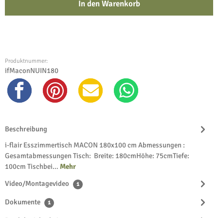
In den Warenkorb
Produktnummer:
ifMaconNUIN180
Beschreibung
i-flair Esszimmertisch MACON 180x100 cm Abmessungen :
Gesamtabmessungen Tisch: Breite: 180cmHöhe: 75cmTiefe:
100cm Tischbei…
Mehr
Video/Montagevideo
1
Dokumente
1