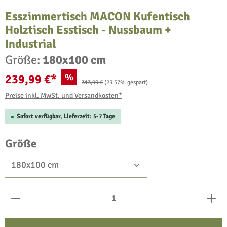
Esszimmertisch MACON Kufentisch
Holztisch Esstisch - Nussbaum +
Industrial
Größe:
180x100 cm
%
239,99 €*
Regulärer Preis:
313,99 €
(23.57% gespart)
Preise inkl. MwSt. und Versandkosten*
Sofort verfügbar, Lieferzeit: 5-7 Tage
auswählen
Größe
Produkt Anzahl: Gib den gewünschten Wert ein oder benu