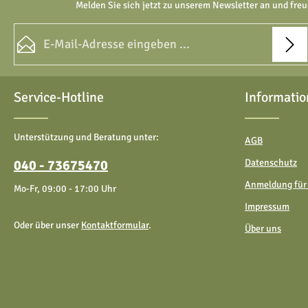
Melden Sie sich jetzt zu unserem Newsletter an und freu
E-Mail-Adresse*
Datenschutz
Die mit einem Stern (*) markierten Felder sind Pflichtfelder.
Service-Hotline
Informatio
Ich habe die
Datenschutzbestimmungen
zur Kenntnis
genommen und die
AGB
gelesen und bin mit ihnen
einverstanden.
Unterstützung und Beratung unter:
AGB
040 - 73675470
Datenschutz
Anmeldung für
Mo-Fr, 09:00 - 17:00 Uhr
Impressum
Oder über unser
Kontaktformular
.
Über uns