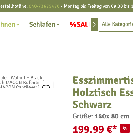
estellhotline:
040-73675470
- Montag bis Freitag von 09:00 bis 
hnen
Schlafen
%SALE%
Alle Kategori
Esszimmerti
Holztisch Es
Schwarz
Größe:
140x 80 cm
199,99 €*
%