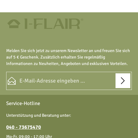
Melden Sie sich jetzt zu unserem Newsletter an und freuen Sie sich
auf 5 € Geschenk. Zusätzlich erhalten Sie regelmäßig
Informationen zu Neuheiten, Angeboten und exklusiven Vorteilen.
E-Mail-Adresse*
Datenschutz
Die mit einem Stern (*) markierten Felder sind Pflichtfelder.
Service-Hotline
Ich habe die
Datenschutzbestimmungen
zur Kenntnis
genommen und die
AGB
gelesen und bin mit ihnen
Unterstützung und Beratung unter:
einverstanden.
040 - 73675470
Mo-Fr, 09:00 - 17:00 Uhr