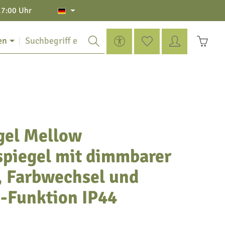
17:00 Uhr
Werkzeugleiste anzeigen
Du hast 0 Produkte auf de
Warenko
en
gel Mellow
piegel mit dimmbarer
, Farbwechsel und
-Funktion IP44