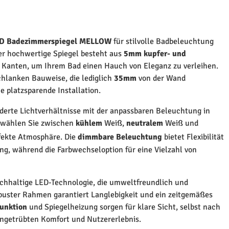
D Badezimmerspiegel MELLOW
für stilvolle Badbeleuchtung
er hochwertige Spiegel besteht aus
5mm kupfer- und
Kanten, um Ihrem Bad einen Hauch von Eleganz zu verleihen.
chlanken Bauweise, die lediglich
35mm
von der Wand
ne platzsparende Installation.
erte Lichtverhältnisse mit der anpassbaren Beleuchtung in
 wählen Sie zwischen
kühlem
Weiß,
neutralem
Weiß und
fekte Atmosphäre. Die
dimmbare Beleuchtung
bietet Flexibilität
g, während die Farbwechseloption für eine Vielzahl von
nachhaltige LED-Technologie, die umweltfreundlich und
robuster Rahmen garantiert Langlebigkeit und ein zeitgemäßes
unktion
und Spiegelheizung sorgen für klare Sicht, selbst nach
ngetrübten Komfort und Nutzererlebnis.