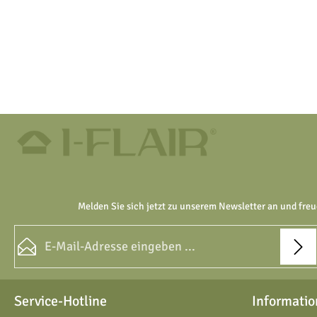
Melden Sie sich jetzt zu unserem Newsletter an und freu
E-Mail-Adresse*
Datenschutz
Die mit einem Stern (*) markierten Felder sind Pflichtfelder.
Service-Hotline
Informatio
Ich habe die
Datenschutzbestimmungen
zur Kenntnis