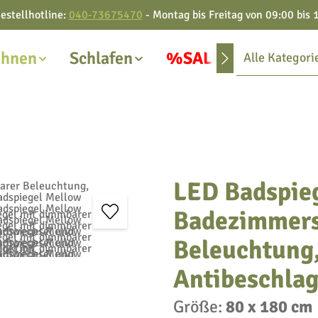
estellhotline:
040-73675470
- Montag bis Freitag von 09:00 bis 
hnen
Schlafen
%SALE%
Alle Kategori
LED Badspie
Badezimmers
Beleuchtung
Antibeschlag
Größe:
80 x 180 cm