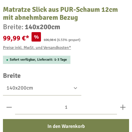
Matratze Slick aus PUR-Schaum 12cm
mit abnehmbarem Bezug
Breite:
140x200cm
%
99,99 €*
Regulärer Preis:
106,98 €
(6.53% gespart)
Preise inkl. MwSt. und Versandkosten*
Sofort verfügbar, Lieferzeit: 1-3 Tage
auswählen
Breite
Produkt Anzahl: Gib den gewünschten Wert ein oder benu
In den Warenkorb