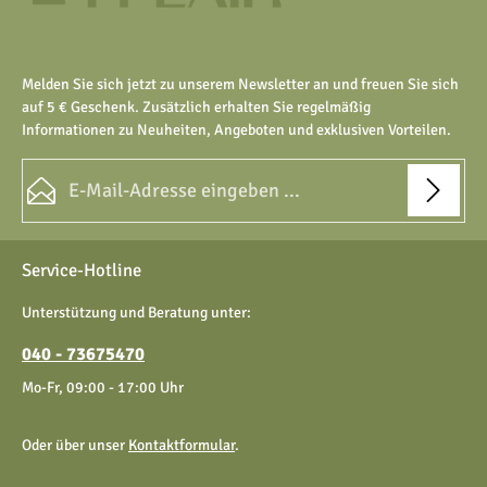
Melden Sie sich jetzt zu unserem Newsletter an und freuen Sie sich
auf 5 € Geschenk. Zusätzlich erhalten Sie regelmäßig
Informationen zu Neuheiten, Angeboten und exklusiven Vorteilen.
E-Mail-Adresse*
Datenschutz
Die mit einem Stern (*) markierten Felder sind Pflichtfelder.
Service-Hotline
Ich habe die
Datenschutzbestimmungen
zur Kenntnis
genommen und die
AGB
gelesen und bin mit ihnen
Unterstützung und Beratung unter:
einverstanden.
040 - 73675470
Mo-Fr, 09:00 - 17:00 Uhr
Oder über unser
Kontaktformular
.