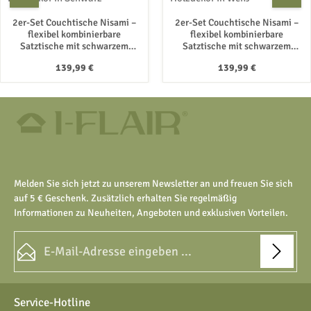
2er-Set Couchtische Nisami –
2er-Set Couchtische Nisami –
flexibel kombinierbare
flexibel kombinierbare
Satztische mit schwarzem
Satztische mit schwarzem
Stoffbezug und Holzdekor in
Stoffbezug und Holzdekor in
Regulärer Preis:
Regulärer Preis:
139,99 €
139,99 €
Schwarz
Weiß
Melden Sie sich jetzt zu unserem Newsletter an und freuen Sie sich
auf 5 € Geschenk. Zusätzlich erhalten Sie regelmäßig
Informationen zu Neuheiten, Angeboten und exklusiven Vorteilen.
E-Mail-Adresse*
Datenschutz
Die mit einem Stern (*) markierten Felder sind Pflichtfelder.
Service-Hotline
Ich habe die
Datenschutzbestimmungen
zur Kenntnis