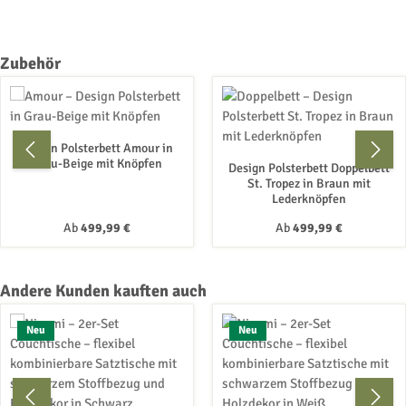
Produktgalerie überspringen
Zubehör
Design Polsterbett Amour in
Grau-Beige mit Knöpfen
Design Polsterbett Doppelbett
St. Tropez in Braun mit
Lederknöpfen
Regulärer Preis:
Regulärer Preis:
Ab
499,99 €
Ab
499,99 €
Produktgalerie überspringen
Andere Kunden kauften auch
Neu
Neu