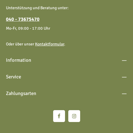
genommen und die
AGB
gelesen und bin mit ihnen
Unterstützung und Beratung unter:
einverstanden.
040 - 73675470
Mo-Fr, 09:00 - 17:00 Uhr
Oder über unser
Kontaktformular
.
Information
Service
Zahlungsarten