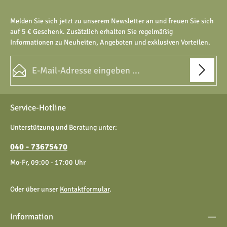
Melden Sie sich jetzt zu unserem Newsletter an und freuen Sie sich
auf 5 € Geschenk. Zusätzlich erhalten Sie regelmäßig
Informationen zu Neuheiten, Angeboten und exklusiven Vorteilen.
E-Mail-Adresse*
Datenschutz
Die mit einem Stern (*) markierten Felder sind Pflichtfelder.
Service-Hotline
Ich habe die
Datenschutzbestimmungen
zur Kenntnis
genommen und die
AGB
gelesen und bin mit ihnen
Unterstützung und Beratung unter:
einverstanden.
040 - 73675470
Mo-Fr, 09:00 - 17:00 Uhr
Oder über unser
Kontaktformular
.
Information