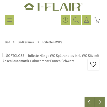
Zum Hauptinhalt springen
Werkzeugleiste anzeigen
Warenk
Bad
Badkeramik
Toiletten/WCs
Bildergalerie überspringen