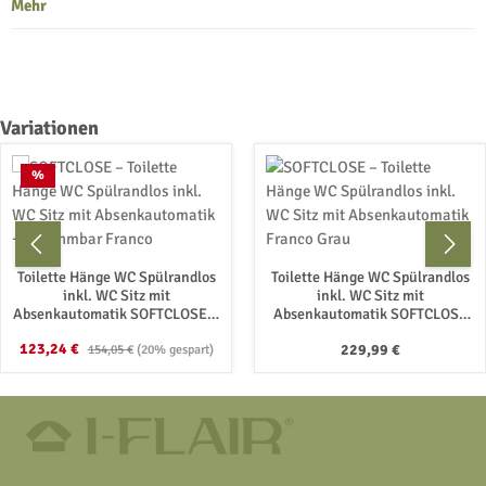
Mehr
Produktgalerie überspringen
Variationen
Rabatt
%
Toilette Hänge WC Spülrandlos
Toilette Hänge WC Spülrandlos
inkl. WC Sitz mit
inkl. WC Sitz mit
Absenkautomatik SOFTCLOSE +
Absenkautomatik SOFTCLOSE
abnehmbar Franco
Franco Grau
Verkaufspreis:
Regulärer Preis:
123,24 €
Regulärer Preis:
229,99 €
154,05 €
(20% gespart)