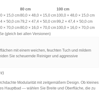
80 cm
100 cm
,0 × 15,0 cm
80,0 × 48,0 × 15,0 cm
100,0 × 48,0 × 15,0 cm
,4 × 50,0 cm
79,2 × 47,4 × 50,0 cm
99,2 × 47,4 × 50,0 cm
,0 × 70,0 cm
80,0 × 16,0 × 70,0 cm
100,0 × 16,0 × 70,0 cm
e (gleich bei allen Versionen)
flächen mit einem weichen, feuchten Tuch und mildem
eiden Sie scheuernde Reiniger und aggressive
rz)
rchdachte Modularität mit zeitgemäßem Design. Ob kleines
s Hauptbad — wählen Sie Breite und Oberfläche, die zu