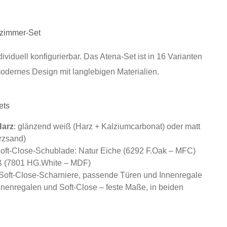
zimmer-Set
dividuell konfigurierbar. Das Atena‑Set ist in 16 Varianten
odernes Design mit langlebigen Materialien.
ets
Harz
: glänzend weiß (Harz + Kalziumcarbonat) oder matt
rzsand)
oft‑Close‑Schublade: Natur Eiche (6292 F.Oak – MFC)
ß (7801 HG.White – MDF)
Soft‑Close‑Scharniere, passende Türen und Innenregale
nnenregalen und Soft‑Close – feste Maße, in beiden