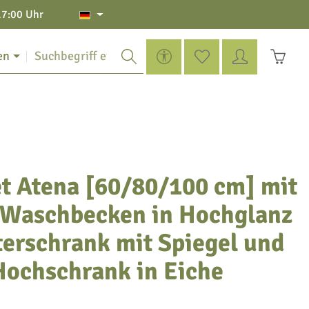
17:00 Uhr
Werkzeugleiste anzeigen
Du hast 0 Produkte auf de
Warenko
en
t Atena [60/80/100 cm] mit
-Waschbecken in Hochglanz
erschrank mit Spiegel und
ochschrank in Eiche