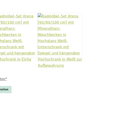
sten*
 Wochen