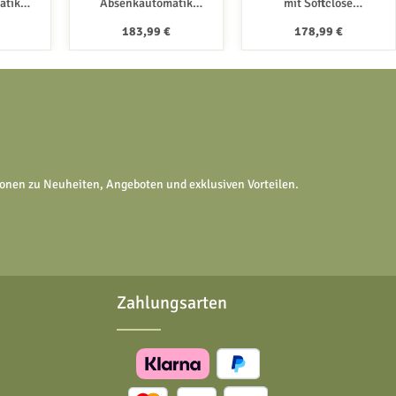
atik
Absenkautomatik
mit Softclose
nehmbar
SOFTCLOSE + abnehmbar
Absenkautomatik +
 Preis:
Regulärer Preis:
Regulärer Preis:
183,99 €
178,99 €
L
Carapelle M
abnehmbar Dora
In den Warenk
tionen zu Neuheiten, Angeboten und exklusiven Vorteilen.
Zahlungsarten