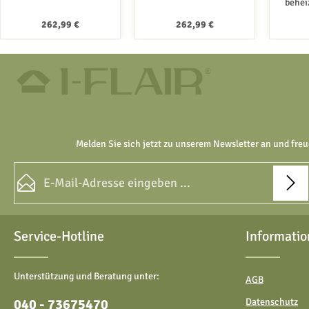
behei
i
Regulärer Preis:
Regulärer Preis:
262,99 €
262,99 €
Hygi
Melden Sie sich jetzt zu unserem Newsletter an und freu
E-Mail-Adresse*
Datenschutz
Die mit einem Stern (*) markierten Felder sind Pflichtfelder.
Service-Hotline
Informatio
Ich habe die
Datenschutzbestimmungen
zur Kenntnis
genommen und die
AGB
gelesen und bin mit ihnen
einverstanden.
Unterstützung und Beratung unter:
AGB
040 - 73675470
Datenschutz