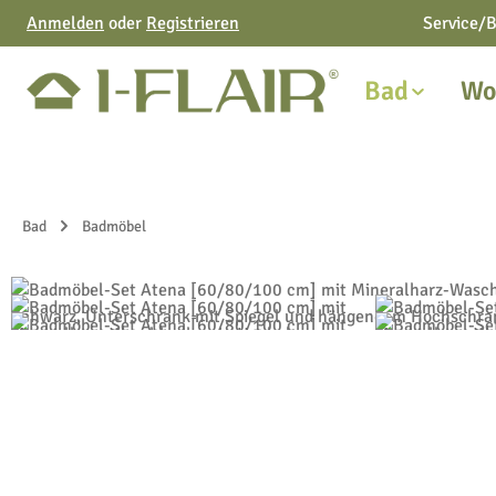
Anmelden
oder
Registrieren
Service/B
 Hauptinhalt springen
Zur Suche springen
Zur Hauptnavigation springen
Bad
Wo
Bad
Badmöbel
Bildergalerie überspringen