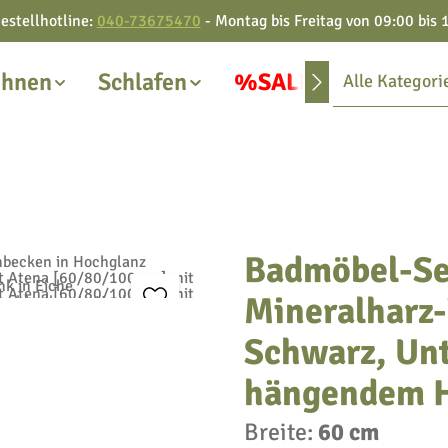
estellhotline:
040-73675470
- Montag bis Freitag von 09:00 bis 
hnen
Schlafen
%SALE%
Alle Kategori
Badmöbel-Se
Mineralharz
Schwarz, Unt
hängendem H
Breite:
60 cm