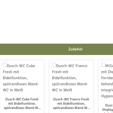
Zubehör
Produktgalerie überspringen
Dusch-WC Cube Fresh
Dusch-WC Franco Fresh
mit Bidetfunktion,
mit Bidetfunktion,
Dusc
spülrandloses Wand-WC
spülrandloses Wand-WC
Displa
in Weiß
in Weiß