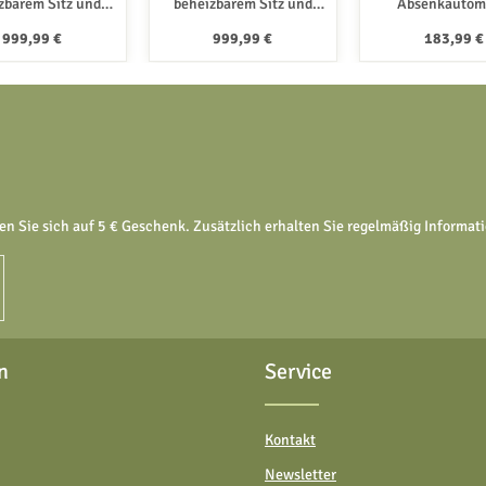
zbarem Sitz und
beheizbarem Sitz und
Absenkautom
ntegrierten
integrierten
SOFTCLOSE + ab
Regulärer Preis:
Regulärer Preis:
Regulärer
999,99 €
999,99 €
183,99 €
enefunktionen
Hygienefunktionen
Carapelle 
In den Warenkorb
In den Warenkorb
en Sie sich auf 5 € Geschenk. Zusätzlich erhalten Sie regelmäßig Informa
n
Service
Kontakt
Newsletter