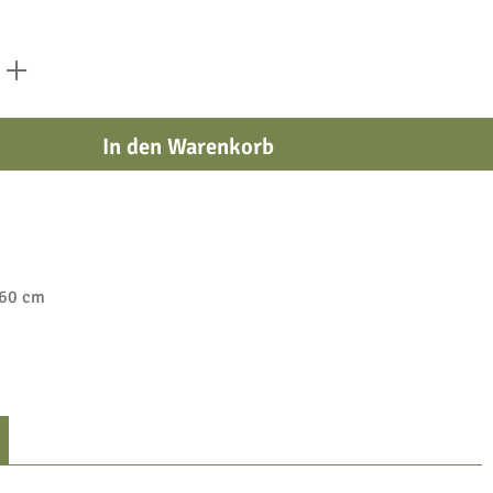
 den gewünschten Wert ein oder benutze die
In den Warenkorb
-60 cm