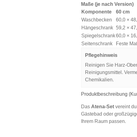
Maße (je nach Version)
Komponente
60 cm
Waschbecken
60,0 × 48
Hängeschrank
59,2 × 47
Spiegelschrank
60,0 × 16
Seitenschrank
Feste Maß
Pflegehinweis
Reinigen Sie Harz‑Ober
Reinigungsmittel. Verm
Chemikalien.
Produktbeschreibung (Ku
Das
Atena‑Set
vereint du
Gästebad oder großzügige
Ihrem Raum passen.