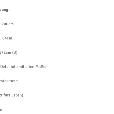
ibung:
 x 200cm
a. 64cm
172cm (B)
 Detailfoto mit allen Maßen.
erarbeitung
tt fürs Leben)
e