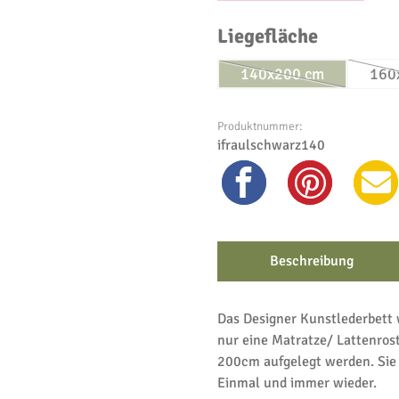
auswähl
Liegefläche
140x200 cm
160
(Diese Option ist zu
Produktnummer:
ifraulschwarz140
Beschreibung
Das Designer Kunstlederbett
nur eine Matratze/ Lattenro
200cm aufgelegt werden. Sie e
Einmal und immer wieder.