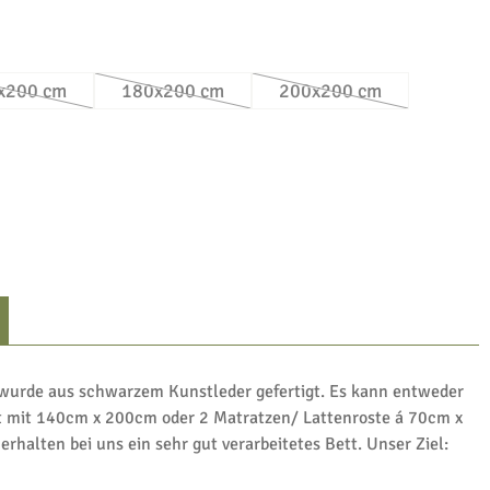
en
x200 cm
180x200 cm
200x200 cm
rzeit nicht verfügbar.)
(Diese Option ist zurzeit nicht verfügbar.)
(Diese Option ist zurzeit nicht verfügbar.)
(Diese Option ist zurze
 wurde aus schwarzem Kunstleder gefertigt. Es kann entweder
st mit 140cm x 200cm oder 2 Matratzen/ Lattenroste á 70cm x
rhalten bei uns ein sehr gut verarbeitetes Bett. Unser Ziel: