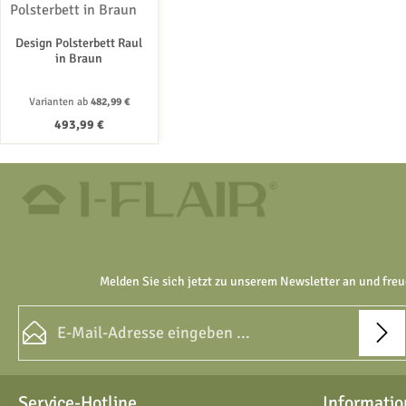
Design Polsterbett Raul
in Braun
Varianten ab
482,99 €
Regulärer Preis:
493,99 €
Melden Sie sich jetzt zu unserem Newsletter an und freu
E-Mail-Adresse*
Datenschutz
Die mit einem Stern (*) markierten Felder sind Pflichtfelder.
Service-Hotline
Informatio