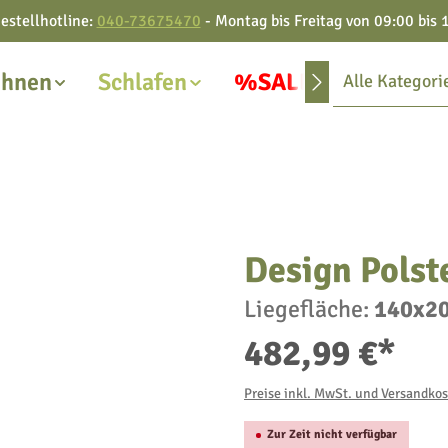
estellhotline:
040-73675470
- Montag bis Freitag von 09:00 bis 
hnen
Schlafen
%SALE%
Alle Kategori
Design Polst
Liegefläche:
140x2
482,99 €*
Preise inkl. MwSt. und Versandko
Zur Zeit nicht verfügbar