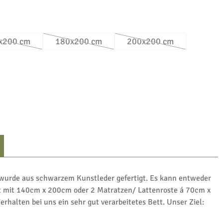
en
x200 cm
180x200 cm
200x200 cm
rzeit nicht verfügbar.)
(Diese Option ist zurzeit nicht verfügbar.)
(Diese Option ist zurzeit nicht verfügbar.)
(Diese Option ist zurze
 wurde aus schwarzem Kunstleder gefertigt. Es kann entweder
st mit 140cm x 200cm oder 2 Matratzen/ Lattenroste á 70cm x
rhalten bei uns ein sehr gut verarbeitetes Bett. Unser Ziel: