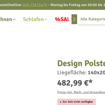
estellhotline:
040-73675470
- Montag bis Freitag von 09:00 bis 
hnen
Schlafen
%SALE%
Alle Kategori
Design Polst
Liegefläche:
140x2
482,99 €*
Preise inkl. MwSt. und Versandko
Zur Zeit nicht verfügbar