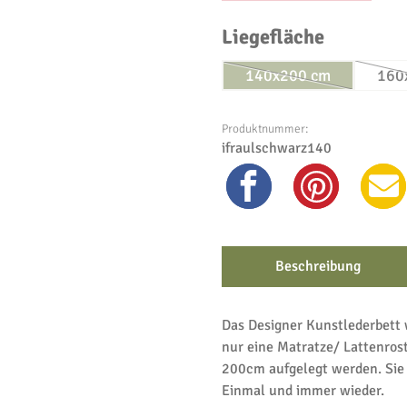
auswähl
Liegefläche
140x200 cm
160
(Diese Option ist zu
Produktnummer:
ifraulschwarz140
Beschreibung
Das Designer Kunstlederbett
nur eine Matratze/ Lattenro
200cm aufgelegt werden. Sie e
Einmal und immer wieder.