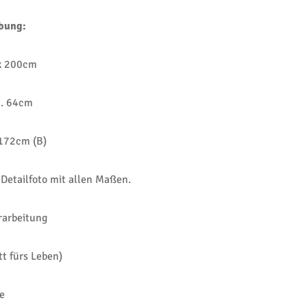
ibung:
 x 200cm
a. 64cm
172cm (B)
 Detailfoto mit allen Maßen.
erarbeitung
tt fürs Leben)
e