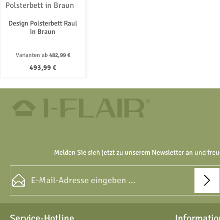
Design Polsterbett Raul
in Braun
Varianten ab
482,99 €
Regulärer Preis:
493,99 €
Melden Sie sich jetzt zu unserem Newsletter an und freu
E-Mail-Adresse*
Datenschutz
Die mit einem Stern (*) markierten Felder sind Pflichtfelder.
Service-Hotline
Informatio