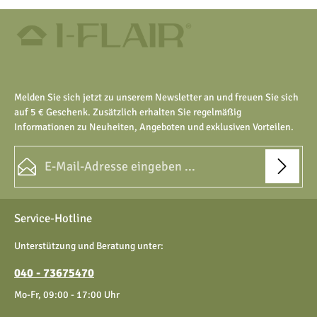
Melden Sie sich jetzt zu unserem Newsletter an und freuen Sie sich
auf 5 € Geschenk. Zusätzlich erhalten Sie regelmäßig
Informationen zu Neuheiten, Angeboten und exklusiven Vorteilen.
E-Mail-Adresse*
Datenschutz
Die mit einem Stern (*) markierten Felder sind Pflichtfelder.
Service-Hotline
Ich habe die
Datenschutzbestimmungen
zur Kenntnis
genommen und die
AGB
gelesen und bin mit ihnen
Unterstützung und Beratung unter:
einverstanden.
040 - 73675470
Mo-Fr, 09:00 - 17:00 Uhr