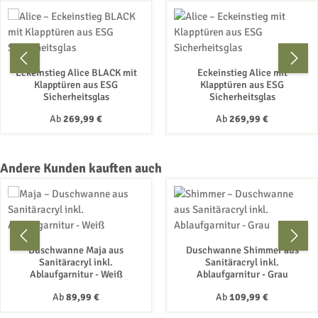
Eckeinstieg Alice BLACK mit
Eckeinstieg Alice mit
Klapptüren aus ESG
Klapptüren aus ESG
Sicherheitsglas
Sicherheitsglas
Regulärer Preis:
Regulärer Preis:
Ab
269,99 €
Ab
269,99 €
Produktgalerie überspringen
Andere Kunden kauften auch
Duschwanne Maja aus
Duschwanne Shimmer aus
Sanitäracryl inkl.
Sanitäracryl inkl.
Ablaufgarnitur - Weiß
Ablaufgarnitur - Grau
Regulärer Preis:
Regulärer Preis:
Ab
89,99 €
Ab
109,99 €