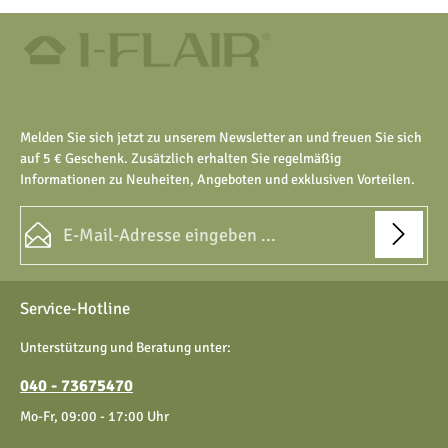
Melden Sie sich jetzt zu unserem Newsletter an und freuen Sie sich
auf 5 € Geschenk. Zusätzlich erhalten Sie regelmäßig
Informationen zu Neuheiten, Angeboten und exklusiven Vorteilen.
E-Mail-Adresse*
Datenschutz
Die mit einem Stern (*) markierten Felder sind Pflichtfelder.
Service-Hotline
Ich habe die
Datenschutzbestimmungen
zur Kenntnis
genommen und die
AGB
gelesen und bin mit ihnen
Unterstützung und Beratung unter:
einverstanden.
040 - 73675470
Mo-Fr, 09:00 - 17:00 Uhr