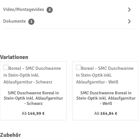
Video/Montagevideo
2
Dokumente
1
Produktgalerie überspringen
Variationen
SMC Duschwanne Boreal in
SMC Duschwanne Boreal in
Stein-Optik inkl. Ablaufgarnitur
Stein-Optik inkl. Ablaufgarnitur
- Schwarz
- Weiß
Regulärer Preis:
Regulärer Preis:
Ab
146,99 €
Ab
164,84 €
Produktgalerie überspringen
Zubehör