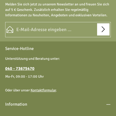
Melden Sie sich jetzt zu unserem Newsletter an und freuen Sie sich
auf 5 € Geschenk. Zusätzlich erhalten Sie regelmäßig
Informationen zu Neuheiten, Angeboten und exklusiven Vorteilen.
E-Mail-Adresse*
Datenschutz
Die mit einem Stern (*) markierten Felder sind Pflichtfelder.
Service-Hotline
Ich habe die
Datenschutzbestimmungen
zur Kenntnis
genommen und die
AGB
gelesen und bin mit ihnen
Unterstützung und Beratung unter:
einverstanden.
040 - 73675470
Mo-Fr, 09:00 - 17:00 Uhr
Oder über unser
Kontaktformular
.
Information