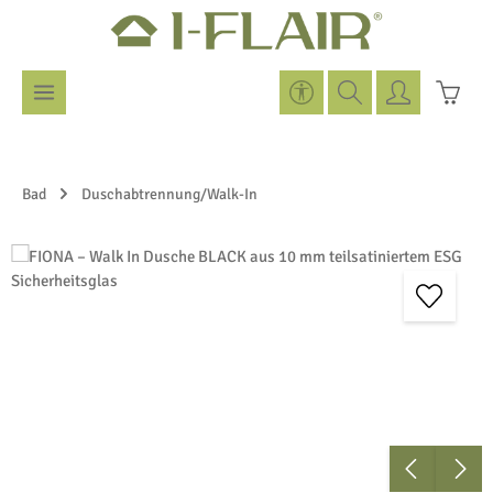
Zum Hauptinhalt springen
Werkzeugleiste anzeigen
Warenk
Bad
Duschabtrennung/Walk-In
Bildergalerie überspringen