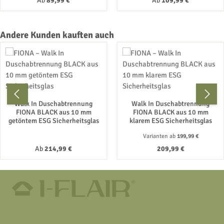
Ab
89,99 €
Ab
109,99 €
Produktgalerie überspringen
Andere Kunden kauften auch
Walk In Duschabtrennung
Walk In Duschabtrennung
FIONA BLACK aus 10 mm
FIONA BLACK aus 10 mm
getöntem ESG Sicherheitsglas
klarem ESG Sicherheitsglas
Varianten ab
199,99 €
Regulärer Preis:
Regulärer Preis:
Ab
214,99 €
209,99 €