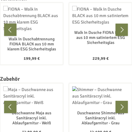
Walk In Dusche FIONA BLACK
aus 10 mm satiniertem ESG
Walk In Duschabtrennung
Sicherheitsglas
FIONA BLACK aus 10 mm
klarem ESG Sicherheitsglas
Regulärer Preis:
Regulärer Preis:
199,99 €
229,99 €
Produktgalerie überspringen
Zubehör
Duschwanne Maja aus
Duschwanne Shimmer aus
Sanitäracryl inkl.
Sanitäracryl inkl.
Ablaufgarnitur - Weiß
Ablaufgarnitur - Grau
Regulärer Preis:
Regulärer Preis: