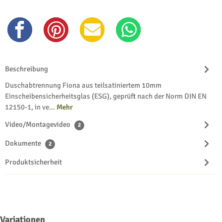
Beschreibung
Duschabtrennung Fiona aus teilsatiniertem 10mm
Einscheibensicherheitsglas (ESG), geprüft nach der Norm DIN EN
12150-1, in ve…
Mehr
Video/Montagevideo
2
Dokumente
2
Produktsicherheit
Produktgalerie überspringen
Variationen