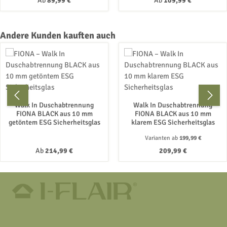
Ab
89,99 €
Ab
109,99 €
Produktgalerie überspringen
Andere Kunden kauften auch
Walk In Duschabtrennung
Walk In Duschabtrennung
FIONA BLACK aus 10 mm
FIONA BLACK aus 10 mm
getöntem ESG Sicherheitsglas
klarem ESG Sicherheitsglas
Varianten ab
199,99 €
Regulärer Preis:
Regulärer Preis:
Ab
214,99 €
209,99 €