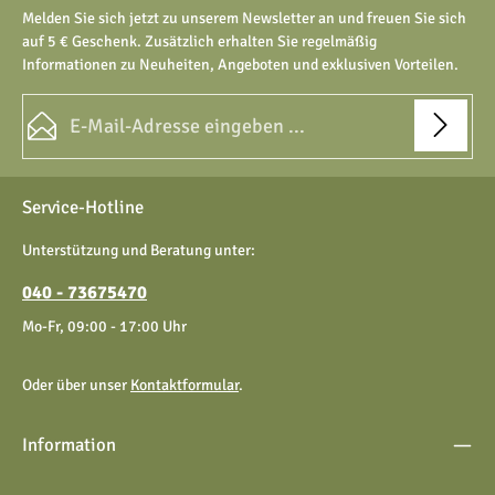
Melden Sie sich jetzt zu unserem Newsletter an und freuen Sie sich
auf 5 € Geschenk. Zusätzlich erhalten Sie regelmäßig
Informationen zu Neuheiten, Angeboten und exklusiven Vorteilen.
E-Mail-Adresse*
Datenschutz
Die mit einem Stern (*) markierten Felder sind Pflichtfelder.
Service-Hotline
Ich habe die
Datenschutzbestimmungen
zur Kenntnis
genommen und die
AGB
gelesen und bin mit ihnen
Unterstützung und Beratung unter:
einverstanden.
040 - 73675470
Mo-Fr, 09:00 - 17:00 Uhr
Oder über unser
Kontaktformular
.
Information