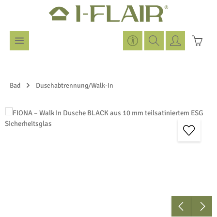
Zum Hauptinhalt springen
Werkzeugleiste anzeigen
Warenk
Bad
Duschabtrennung/Walk-In
Bildergalerie überspringen