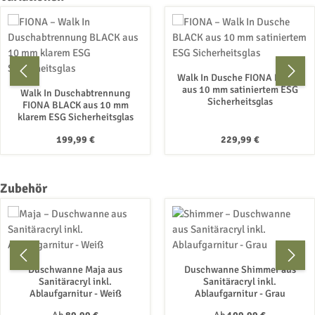
Walk In Dusche FIONA BLACK
aus 10 mm satiniertem ESG
Walk In Duschabtrennung
Sicherheitsglas
FIONA BLACK aus 10 mm
klarem ESG Sicherheitsglas
Regulärer Preis:
Regulärer Preis:
199,99 €
229,99 €
Produktgalerie überspringen
Zubehör
Duschwanne Maja aus
Duschwanne Shimmer aus
Sanitäracryl inkl.
Sanitäracryl inkl.
Ablaufgarnitur - Weiß
Ablaufgarnitur - Grau
Regulärer Preis:
Regulärer Preis: