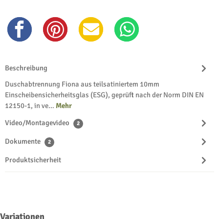
Beschreibung
Duschabtrennung Fiona aus teilsatiniertem 10mm
Einscheibensicherheitsglas (ESG), geprüft nach der Norm DIN EN
12150-1, in ve…
Mehr
Video/Montagevideo
2
Dokumente
2
Produktsicherheit
Produktgalerie überspringen
Variationen