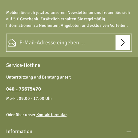
Melden Sie sich jetzt zu unserem Newsletter an und freuen Sie sich
auf 5 € Geschenk. Zusätzlich erhalten Sie regelmäßig
Informationen zu Neuheiten, Angeboten und exklusiven Vorteilen.
E-Mail-Adresse*
Datenschutz
Die mit einem Stern (*) markierten Felder sind Pflichtfelder.
Service-Hotline
Ich habe die
Datenschutzbestimmungen
zur Kenntnis
genommen und die
AGB
gelesen und bin mit ihnen
Unterstützung und Beratung unter:
einverstanden.
040 - 73675470
Mo-Fr, 09:00 - 17:00 Uhr
Oder über unser
Kontaktformular
.
Information