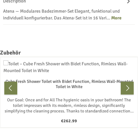
Description
Atena — Modulares Badezimmer-Set Elegant, funktional und
individuell konfigurierbar. Das Atena‑Set ist in 16 Vari…
More
Skip product gallery
Zubehör
Cube Fresh Shower Toilet with Bidet Function, Rimless Wall-Mounted
Toilet in White
Our Goal: Once and for All The hygienic oasis in your bathroom! The
toilet impresses with its modern, rimless design, significantly
simplifying the cleaning process. Thanks to standardized connections,
the wall-mounted toilet is compatible with all pre-wall elements such
Regular price:
€262.99
as Geberit, Grohe, Villeroy & Boch, TECE, etc. The WC is quick and easy
to install. The package includes mounting materials and an illustrated
assembly guide. The wall fixings are invisible after installation. With