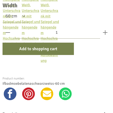
Select
Width
Product Quantity: Enter the desired amount or use the bu
Add to shopping cart
Product number:
ifbadmoebelatenaschwarzweiss-60 cm