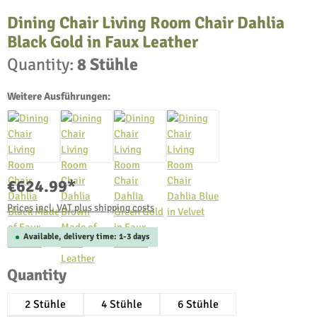
Dining Chair Living Room Chair Dahlia
Black Gold in Faux Leather
Quantity:
8 Stühle
Weitere Ausführungen:
€624.99*
Prices incl. VAT plus shipping costs
Available, delivery time: 1-3 days
Select
Quantity
2 Stühle
4 Stühle
6 Stühle