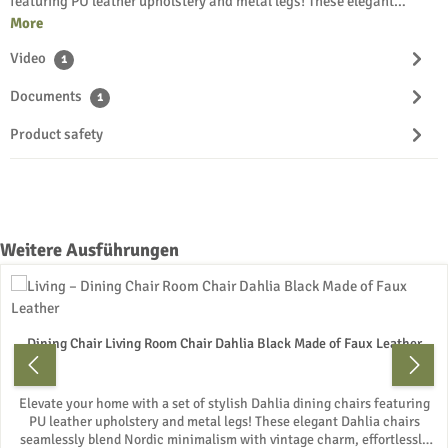
featuring PU leather upholstery and metal legs! These elegant…
More
Video
1
Documents
1
Product safety
Skip product gallery
Weitere Ausführungen
Dining Chair Living Room Chair Dahlia Black Made of Faux Leather
Elevate your home with a set of stylish Dahlia dining chairs featuring
PU leather upholstery and metal legs! These elegant Dahlia chairs
seamlessly blend Nordic minimalism with vintage charm, effortlessly