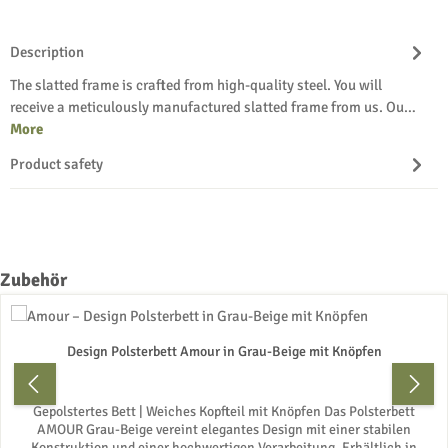
Description
The slatted frame is crafted from high-quality steel. You will
receive a meticulously manufactured slatted frame from us. Ou…
More
Product safety
Skip product gallery
Zubehör
Design Polsterbett Amour in Grau-Beige mit Knöpfen
Gepolstertes Bett | Weiches Kopfteil mit Knöpfen Das Polsterbett
AMOUR Grau-Beige vereint elegantes Design mit einer stabilen
Konstruktion und einer hochwertigen Verarbeitung. Erhältlich in