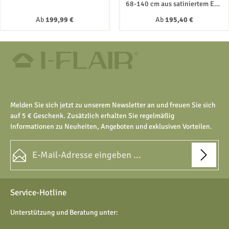
Sicherheitsglas
68-140 cm aus satiniertem ESG
Sicherheitsglas
Regulärer Preis:
Regulärer Preis:
Ab
199,99 €
Ab
195,40 €
Melden Sie sich jetzt zu unserem Newsletter an und freuen Sie sich
auf 5 € Geschenk. Zusätzlich erhalten Sie regelmäßig
Informationen zu Neuheiten, Angeboten und exklusiven Vorteilen.
E-Mail-Adresse*
Datenschutz
Die mit einem Stern (*) markierten Felder sind Pflichtfelder.
Service-Hotline
Ich habe die
Datenschutzbestimmungen
zur Kenntnis
genommen und die
AGB
gelesen und bin mit ihnen
Unterstützung und Beratung unter:
einverstanden.