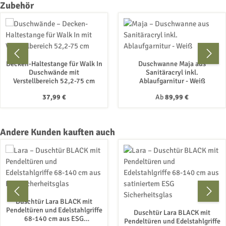
Produktgalerie überspringen
Zubehör
Decken-Haltestange für Walk In
Duschwanne Maja aus
Duschwände mit
Sanitäracryl inkl.
Verstellbereich 52,2-75 cm
Ablaufgarnitur - Weiß
Regulärer Preis:
Regulärer Preis:
37,99 €
Ab
89,99 €
Produktgalerie überspringen
Andere Kunden kauften auch
Duschtür Lara BLACK mit
Pendeltüren und Edelstahlgriffe
Duschtür Lara BLACK mit
68-140 cm aus ESG
Pendeltüren und Edelstahlgriffe