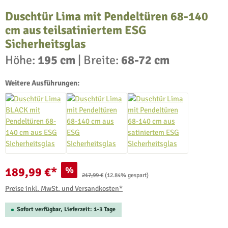
Duschtür Lima mit Pendeltüren 68-140
cm aus teilsatiniertem ESG
Sicherheitsglas
Höhe:
195 cm
|
Breite:
68-72 cm
Weitere Ausführungen:
%
189,99 €*
Regulärer Preis:
217,99 €
(12.84% gespart)
Preise inkl. MwSt. und Versandkosten*
Sofort verfügbar, Lieferzeit: 1-3 Tage