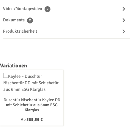
Video/Montagevideo
2
Dokumente
2
Produktsicherheit
Produktgalerie überspringen
Variationen
Duschtür Nischentür Kaylee DD
mit Schiebetür aus 6mm ESG
Klarglas
Regulärer Preis:
Ab
385,39 €