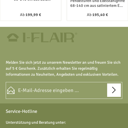
Pendeltüren und Edelstahlgriffe
Sicherheitsglas
68-140 cm aus satiniertem ESG
Sicherheitsglas
Regulärer Preis:
Regulärer Preis:
Ab
199,99 €
Ab
195,40 €
Melden Sie sich jetzt zu unserem Newsletter an und freuen Sie sich
auf 5 € Geschenk. Zusätzlich erhalten Sie regelmäßig
Informationen zu Neuheiten, Angeboten und exklusiven Vorteilen.
E-Mail-Adresse*
Datenschutz
Die mit einem Stern (*) markierten Felder sind Pflichtfelder.
Service-Hotline
Ich habe die
Datenschutzbestimmungen
zur Kenntnis
genommen und die
AGB
gelesen und bin mit ihnen
Unterstützung und Beratung unter:
einverstanden.