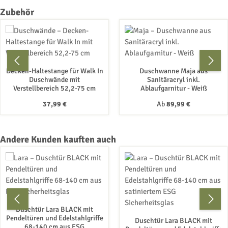
Produktgalerie überspringen
Zubehör
Decken-Haltestange für Walk In
Duschwanne Maja aus
Duschwände mit
Sanitäracryl inkl.
Verstellbereich 52,2-75 cm
Ablaufgarnitur - Weiß
Regulärer Preis:
Regulärer Preis:
37,99 €
Ab
89,99 €
Produktgalerie überspringen
Andere Kunden kauften auch
Duschtür Lara BLACK mit
Pendeltüren und Edelstahlgriffe
Duschtür Lara BLACK mit
68-140 cm aus ESG