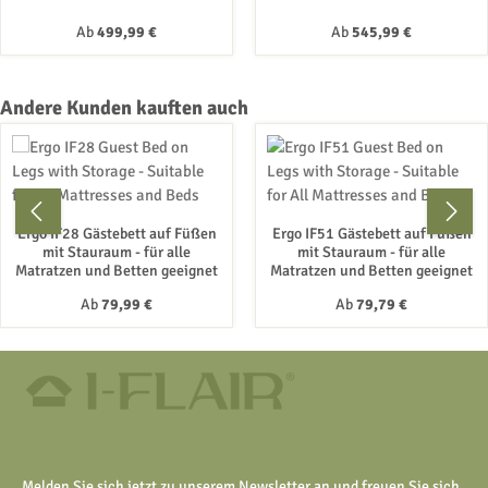
Regulärer Preis:
Regulärer Preis:
Ab
499,99 €
Ab
545,99 €
Produktgalerie überspringen
Andere Kunden kauften auch
Ergo IF28 Gästebett auf Füßen
Ergo IF51 Gästebett auf Füßen
mit Stauraum - für alle
mit Stauraum - für alle
Matratzen und Betten geeignet
Matratzen und Betten geeignet
Regulärer Preis:
Regulärer Preis:
Ab
79,99 €
Ab
79,79 €
Melden Sie sich jetzt zu unserem Newsletter an und freuen Sie sich