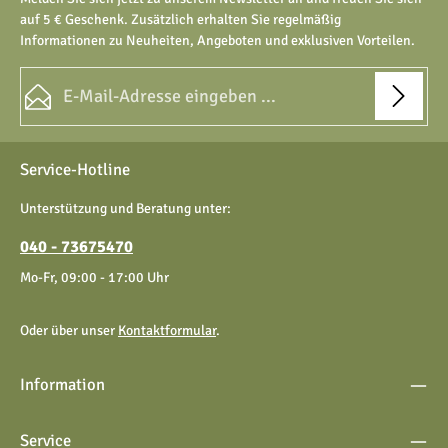
auf 5 € Geschenk. Zusätzlich erhalten Sie regelmäßig
Informationen zu Neuheiten, Angeboten und exklusiven Vorteilen.
E-Mail-Adresse*
Datenschutz
Die mit einem Stern (*) markierten Felder sind Pflichtfelder.
Service-Hotline
Ich habe die
Datenschutzbestimmungen
zur Kenntnis
genommen und die
AGB
gelesen und bin mit ihnen
Unterstützung und Beratung unter:
einverstanden.
040 - 73675470
Mo-Fr, 09:00 - 17:00 Uhr
Oder über unser
Kontaktformular
.
Information
Service