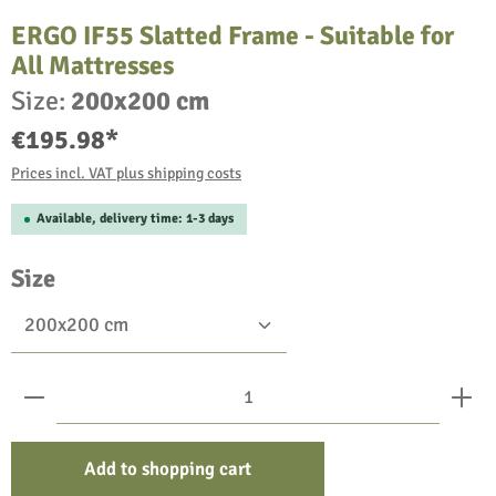
ERGO IF55 Slatted Frame - Suitable for
All Mattresses
Size:
200x200 cm
€195.98*
Prices incl. VAT plus shipping costs
Available, delivery time: 1-3 days
Select
Size
Product Quantity: Enter the desired amount or use the bu
Add to shopping cart