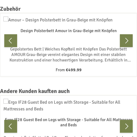
Skip product gallery
Zubehör
Design Polsterbett Amour in Grau-Beige mit Knöpfen
Gepolstertes Bett | Weiches Kopfteil mit Knöpfen Das Polsterbett
AMOUR Grau-Beige vereint elegantes Design mit einer stabilen
Konstruktion und einer hochwertigen Verarbeitung. Erhältlich in
graubeigem Samtstoff, begeistert es mit einem hohen, weich
Regular price:
From
€499.99
gepolsterten Kopfteil mit Knöpfen, die Ihrem Schlafzimmer entweder
eine dezente oder eine besonders stilvolle und luxuriöse Note
verleihen. Wichtige Merkmale • Erhältliche Bezüge: graubeiger
Samtstoff mit weicher Haptik und besonders gemütlicher
Skip product gallery
Andere Kunden kauften auch
Ausstrahlung. • Verschiedene Ausführungen des Kopfteils: bezogene
Knöpfe im gleichen Material • Hohes, gepolstertes Kopfteil: bietet
zusätzlichen Komfort beim Lesen, Entspannen oder Fernsehen im Bett.
• Stabile und langlebige Konstruktion: Innenstruktur aus
Holzwerkstoffplatten mit solider Montage durch Gewindebohrungen
Ergo IF28 Guest Bed on Legs with Storage - Suitable for All Mattresses
aus Stahl. • Metallfüße: sorgen für zuverlässige Stabilität und
and Beds
unterstreichen das moderne Design. • Geeignet für Matratze und
Lattenrost: ermöglicht flexible Schlaflösungen ganz nach Ihren