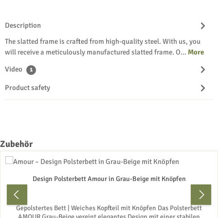
Description
The slatted frame is crafted from high-quality steel. With us, you
will receive a meticulously manufactured slatted frame. O…
More
Video
1
Product safety
Skip product gallery
Zubehör
Design Polsterbett Amour in Grau-Beige mit Knöpfen
Gepolstertes Bett | Weiches Kopfteil mit Knöpfen Das Polsterbett
AMOUR Grau-Beige vereint elegantes Design mit einer stabilen