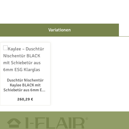
Variationen
Produktgalerie überspringen
Duschtür Nischentür
Kaylee BLACK mit
Schiebetür aus 6mm ESG
Klarglas
Regulärer Preis:
260,29 €