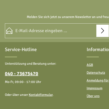
Melden Sie sich jetzt zu unserem Newsletter an und freu
E-Mail-Adresse*
Datenschutz
Die mit einem Stern (*) markierten Felder sind Pflichtfelder.
Service-Hotline
Informatio
Ich habe die
Datenschutzbestimmungen
zur Kenntnis
genommen und die
AGB
gelesen und bin mit ihnen
einverstanden.
Unterstützung und Beratung unter:
AGB
040 - 73675470
Datenschutz
Anmeldung für
Mo-Fr, 09:00 - 17:00 Uhr
Impressum
Oder über unser
Kontaktformular
.
Über uns