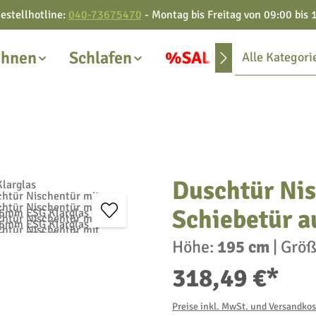
estellhotline:
040-73675470
- Montag bis Freitag von 09:00 bis 
hnen
Schlafen
%SALE%
Alle Kategori
Duschtür Nis
Schiebetür a
Höhe:
195 cm
|
Größ
318,49 €*
Preise inkl. MwSt. und Versandko