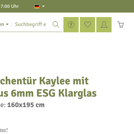
17:00 Uhr
Werkzeugleiste anzeigen
Du hast 0 Produkte auf de
Warenko
en
chentür Kaylee mit
us 6mm ESG Klarglas
e:
160x195 cm
sten*