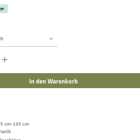
age
swählen
 den gewünschten Wert ein oder benutze die
In den Warenkorb
5 cm-195 cm
hanik