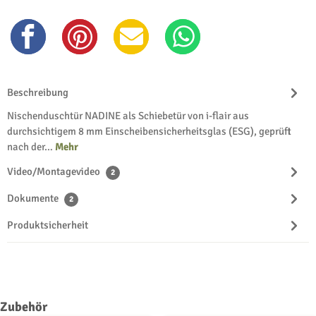
Beschreibung
Nischenduschtür NADINE als Schiebetür von i-flair aus
durchsichtigem 8 mm Einscheibensicherheitsglas (ESG), geprüft
nach der…
Mehr
Video/Montagevideo
2
Dokumente
2
Produktsicherheit
Produktgalerie überspringen
Zubehör