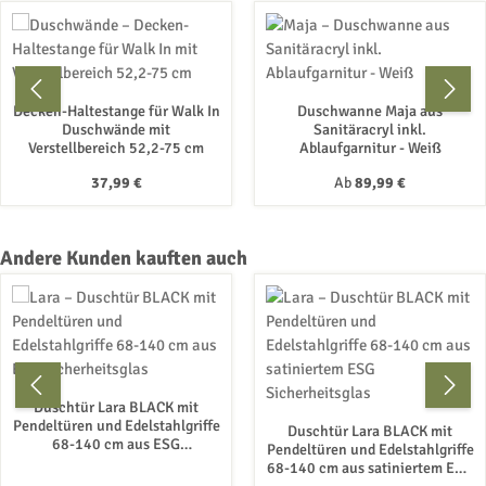
Decken-Haltestange für Walk In
Duschwanne Maja aus
Duschwände mit
Sanitäracryl inkl.
Verstellbereich 52,2-75 cm
Ablaufgarnitur - Weiß
Regulärer Preis:
Regulärer Preis:
37,99 €
Ab
89,99 €
Produktgalerie überspringen
Andere Kunden kauften auch
Duschtür Lara BLACK mit
Pendeltüren und Edelstahlgriffe
Duschtür Lara BLACK mit
68-140 cm aus ESG
Pendeltüren und Edelstahlgriffe
Sicherheitsglas
68-140 cm aus satiniertem ESG