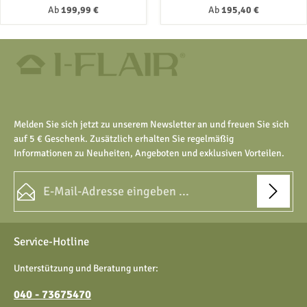
Sicherheitsglas
Regulärer Preis:
Regulärer Preis:
Ab
199,99 €
Ab
195,40 €
Melden Sie sich jetzt zu unserem Newsletter an und freuen Sie sich
auf 5 € Geschenk. Zusätzlich erhalten Sie regelmäßig
Informationen zu Neuheiten, Angeboten und exklusiven Vorteilen.
E-Mail-Adresse*
Datenschutz
Die mit einem Stern (*) markierten Felder sind Pflichtfelder.
Service-Hotline
Ich habe die
Datenschutzbestimmungen
zur Kenntnis
genommen und die
AGB
gelesen und bin mit ihnen
Unterstützung und Beratung unter:
einverstanden.
040 - 73675470