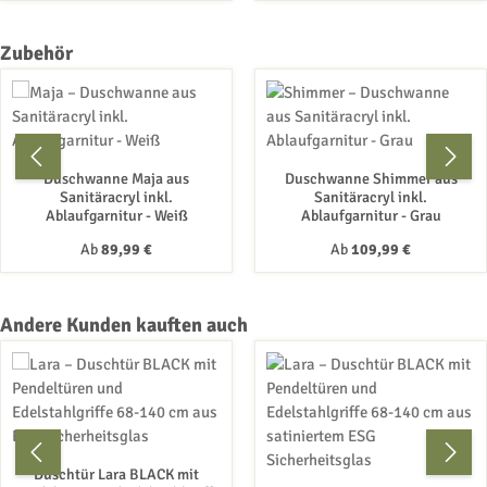
Produktgalerie überspringen
Zubehör
Duschwanne Maja aus
Duschwanne Shimmer aus
Sanitäracryl inkl.
Sanitäracryl inkl.
Ablaufgarnitur - Weiß
Ablaufgarnitur - Grau
Regulärer Preis:
Regulärer Preis:
Ab
89,99 €
Ab
109,99 €
Produktgalerie überspringen
Andere Kunden kauften auch
Duschtür Lara BLACK mit