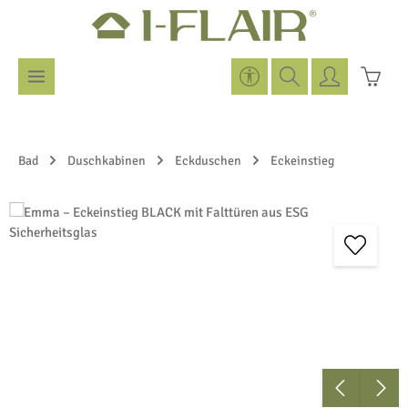
Zum Hauptinhalt springen
Werkzeugleiste anzeigen
Warenk
Bad
Duschkabinen
Eckduschen
Eckeinstieg
Bildergalerie überspringen