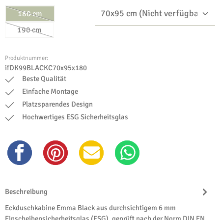
180 cm
(Diese Option ist zurzeit nicht verfügbar.)
190 cm
(Diese Option ist zurzeit nicht verfügbar.)
Produktnummer:
ifDK99BLACKC70x95x180
Beste Qualität
Einfache Montage
Platzsparendes Design
Hochwertiges ESG Sicherheitsglas
Beschreibung
Eckduschkabine Emma Black aus durchsichtigem 6 mm
Einscheibensicherheitsglas (ESG), geprüft nach der Norm DIN EN