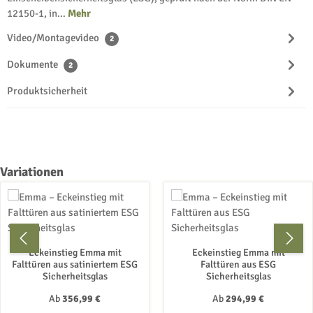
12150-1, in…
Mehr
Video/Montagevideo
2
Dokumente
2
Produktsicherheit
Produktgalerie überspringen
Variationen
Eckeinstieg Emma mit
Eckeinstieg Emma mit
Falttüren aus satiniertem ESG
Falttüren aus ESG
Sicherheitsglas
Sicherheitsglas
Regulärer Preis:
Regulärer Preis:
Ab
356,99 €
Ab
294,99 €