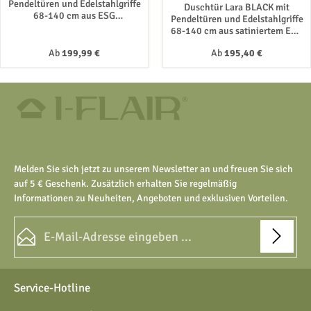
Pendeltüren und Edelstahlgriffe
Duschtür Lara BLACK mit
68-140 cm aus ESG
Pendeltüren und Edelstahlgriffe
Sicherheitsglas
68-140 cm aus satiniertem ESG
Sicherheitsglas
Regulärer Preis:
Regulärer Preis:
Ab
199,99 €
Ab
195,40 €
Melden Sie sich jetzt zu unserem Newsletter an und freuen Sie sich
auf 5 € Geschenk. Zusätzlich erhalten Sie regelmäßig
Informationen zu Neuheiten, Angeboten und exklusiven Vorteilen.
E-Mail-Adresse*
Datenschutz
Die mit einem Stern (*) markierten Felder sind Pflichtfelder.
Service-Hotline
Ich habe die
Datenschutzbestimmungen
zur Kenntnis
genommen und die
AGB
gelesen und bin mit ihnen