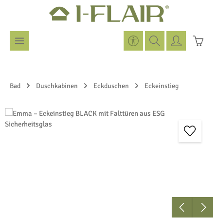
Zum Hauptinhalt springen
Werkzeugleiste anzeigen
Warenk
Bad
Duschkabinen
Eckduschen
Eckeinstieg
Bildergalerie überspringen