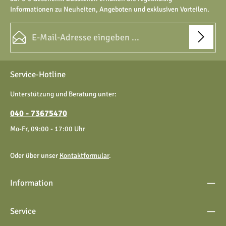
Informationen zu Neuheiten, Angeboten und exklusiven Vorteilen.
E-Mail-Adresse*
Datenschutz
Die mit einem Stern (*) markierten Felder sind Pflichtfelder.
Service-Hotline
Ich habe die
Datenschutzbestimmungen
zur Kenntnis
genommen und die
AGB
gelesen und bin mit ihnen
Unterstützung und Beratung unter:
einverstanden.
040 - 73675470
Mo-Fr, 09:00 - 17:00 Uhr
Oder über unser
Kontaktformular
.
Information
Service