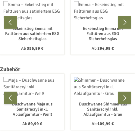
Eckeinstieg Emma mit
Eckeinstieg Emma mit
Falttüren aus satiniertem ESG
Falttüren aus ESG
Sicherheitsglas
Sicherheitsglas
Regulärer Preis:
Regulärer Preis:
Ab
356,99 €
Ab
294,99 €
Produktgalerie überspringen
Zubehör
Duschwanne Maja aus
Duschwanne Shimmer aus
Sanitäracryl inkl.
Sanitäracryl inkl.
Ablaufgarnitur - Weiß
Ablaufgarnitur - Grau
Regulärer Preis:
Regulärer Preis:
Ab
89,99 €
Ab
109,99 €