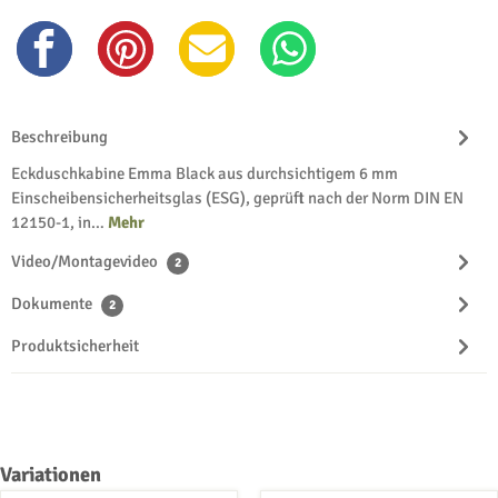
Beschreibung
Eckduschkabine Emma Black aus durchsichtigem 6 mm
Einscheibensicherheitsglas (ESG), geprüft nach der Norm DIN EN
12150-1, in…
Mehr
Video/Montagevideo
2
Dokumente
2
Produktsicherheit
Produktgalerie überspringen
Variationen