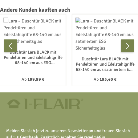
Produktgalerie überspringen
Andere Kunden kauften auch
Duschtür Lara BLACK mit
Pendeltüren und Edelstahlgriffe
Duschtür Lara BLACK mit
68-140 cm aus ESG
Pendeltüren und Edelstahlgriffe
Sicherheitsglas
68-140 cm aus satiniertem ESG
Sicherheitsglas
Regulärer Preis:
Regulärer Preis:
Ab
199,99 €
Ab
195,40 €
Melden Sie sich jetzt zu unserem Newsletter an und freuen Sie sich
auf 5 € Geschenk. Zusätzlich erhalten Sie regelmäßig