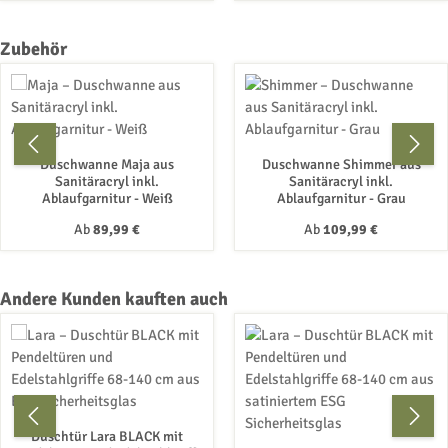
Produktgalerie überspringen
Zubehör
Duschwanne Maja aus
Duschwanne Shimmer aus
Sanitäracryl inkl.
Sanitäracryl inkl.
Ablaufgarnitur - Weiß
Ablaufgarnitur - Grau
Regulärer Preis:
Regulärer Preis:
Ab
89,99 €
Ab
109,99 €
Produktgalerie überspringen
Andere Kunden kauften auch
Duschtür Lara BLACK mit