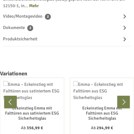
12150-1, in…
Mehr
Video/Montagevideo
2
Dokumente
2
Produktsicherheit
Produktgalerie überspringen
Variationen
Eckeinstieg Emma mit
Eckeinstieg Emma mit
Falttüren aus satiniertem ESG
Falttüren aus ESG
Sicherheitsglas
Sicherheitsglas
Regulärer Preis:
Regulärer Preis:
Ab
356,99 €
Ab
294,99 €