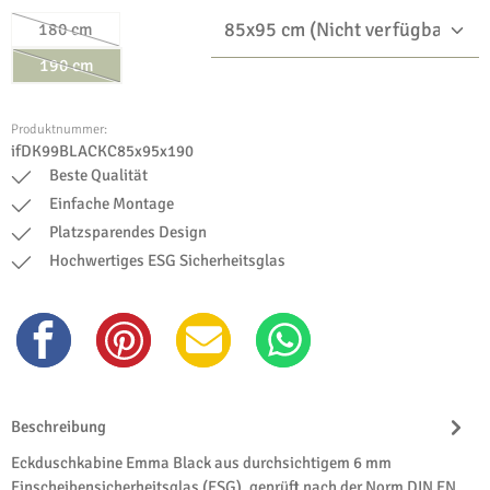
180 cm
(Diese Option ist zurzeit nicht verfügbar.)
190 cm
(Diese Option ist zurzeit nicht verfügbar.)
Produktnummer:
ifDK99BLACKC85x95x190
Beste Qualität
Einfache Montage
Platzsparendes Design
Hochwertiges ESG Sicherheitsglas
Beschreibung
Eckduschkabine Emma Black aus durchsichtigem 6 mm
Einscheibensicherheitsglas (ESG), geprüft nach der Norm DIN EN