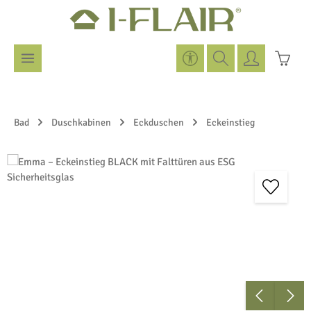
Zum Hauptinhalt springen
Werkzeugleiste anzeigen
Warenk
Bad
Duschkabinen
Eckduschen
Eckeinstieg
Bildergalerie überspringen