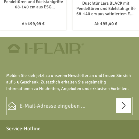
Pendeltüren und Edelstahlgriffe
Duschtür Lara BLACK mit
68-140 cm aus ESG
Pendeltüren und Edelstahlgriffe
Sicherheitsglas
68-140 cm aus satiniertem ESG
Sicherheitsglas
Regulärer Preis:
Regulärer Preis:
Ab
199,99 €
Ab
195,40 €
Melden Sie sich jetzt zu unserem Newsletter an und freuen Sie sich
auf 5 € Geschenk. Zusätzlich erhalten Sie regelmäßig
Informationen zu Neuheiten, Angeboten und exklusiven Vorteilen.
E-Mail-Adresse*
Datenschutz
Die mit einem Stern (*) markierten Felder sind Pflichtfelder.
Service-Hotline
Ich habe die
Datenschutzbestimmungen
zur Kenntnis
genommen und die
AGB
gelesen und bin mit ihnen