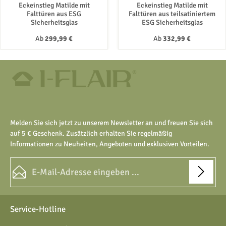
Eckeinstieg Matilde mit
Eckeinstieg Matilde mit
Falttüren aus ESG
Falttüren aus teilsatiniertem
Sicherheitsglas
ESG Sicherheitsglas
Regulärer Preis:
Regulärer Preis:
Ab
299,99 €
Ab
332,99 €
Melden Sie sich jetzt zu unserem Newsletter an und freuen Sie sich
auf 5 € Geschenk. Zusätzlich erhalten Sie regelmäßig
Informationen zu Neuheiten, Angeboten und exklusiven Vorteilen.
E-Mail-Adresse*
Datenschutz
Die mit einem Stern (*) markierten Felder sind Pflichtfelder.
Service-Hotline
Ich habe die
Datenschutzbestimmungen
zur Kenntnis
genommen und die
AGB
gelesen und bin mit ihnen