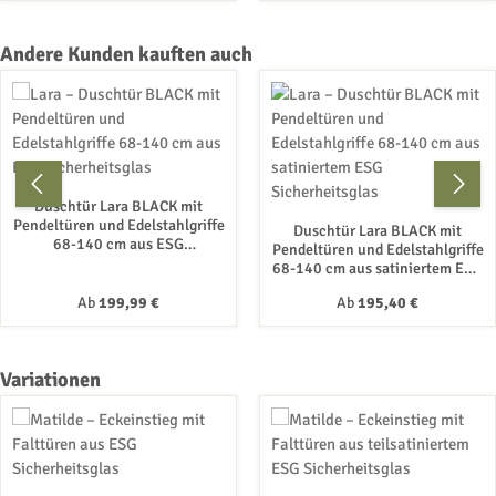
Produktgalerie überspringen
Andere Kunden kauften auch
Duschtür Lara BLACK mit
Pendeltüren und Edelstahlgriffe
Duschtür Lara BLACK mit
68-140 cm aus ESG
Pendeltüren und Edelstahlgriffe
Sicherheitsglas
68-140 cm aus satiniertem ESG
Sicherheitsglas
Regulärer Preis:
Regulärer Preis:
Ab
199,99 €
Ab
195,40 €
Produktgalerie überspringen
Variationen