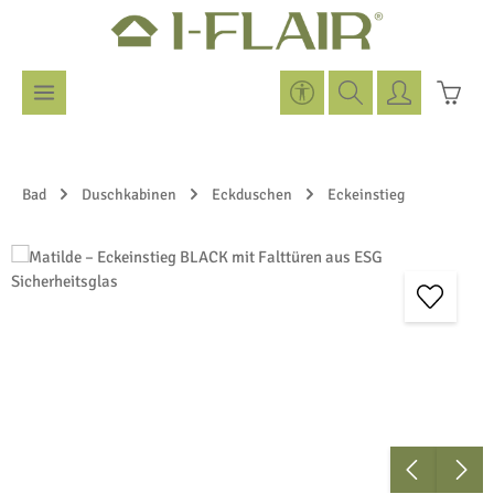
Zum Hauptinhalt springen
Werkzeugleiste anzeigen
Warenk
Bad
Duschkabinen
Eckduschen
Eckeinstieg
Bildergalerie überspringen