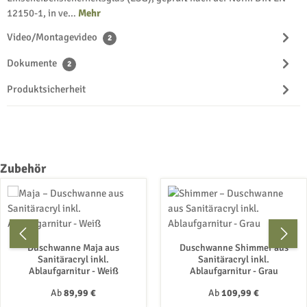
12150-1, in ve…
Mehr
Video/Montagevideo
2
Dokumente
2
Produktsicherheit
Produktgalerie überspringen
Zubehör
Duschwanne Maja aus
Duschwanne Shimmer aus
Sanitäracryl inkl.
Sanitäracryl inkl.
Ablaufgarnitur - Weiß
Ablaufgarnitur - Grau
Regulärer Preis:
Regulärer Preis:
Ab
89,99 €
Ab
109,99 €